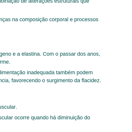
binação de alterações estruturais que
danças na composição corporal e processos
lágeno e a elastina. Com o passar dos anos,
irme.
 e alimentação inadequada também podem
ncia, favorecendo o surgimento da flacidez.
uscular
.
uscular ocorre quando há diminuição do