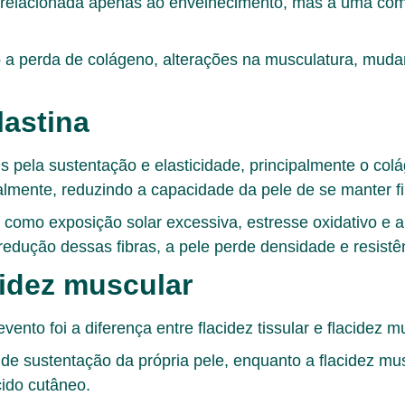
tá relacionada apenas ao envelhecimento, mas a uma com
tão a perda de colágeno, alterações na musculatura, mu
lastina
is pela sustentação e elasticidade, principalmente o co
almente, reduzindo a capacidade da pele de se manter f
es como exposição solar excessiva, estresse oxidativo
redução dessas fibras, a pele perde densidade e resistê
acidez muscular
vento foi a diferença entre
flacidez tissular
e
flacidez m
da de sustentação da própria pele, enquanto a flacidez m
ido cutâneo.